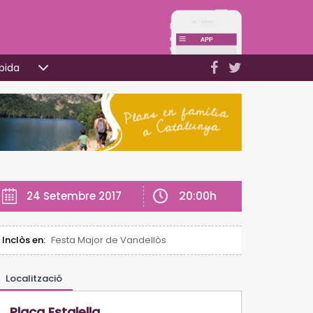
pida
20:00h
24 Setembre 2017
Inclòs en:
Festa Major de Vandellòs
Localització
Plaça Estalella