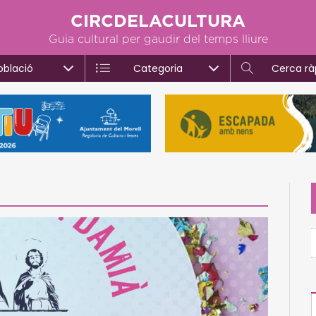
CIRCDELACULTURA
Guia cultural per gaudir del temps lliure
oblació
Categoria
Cerca rà