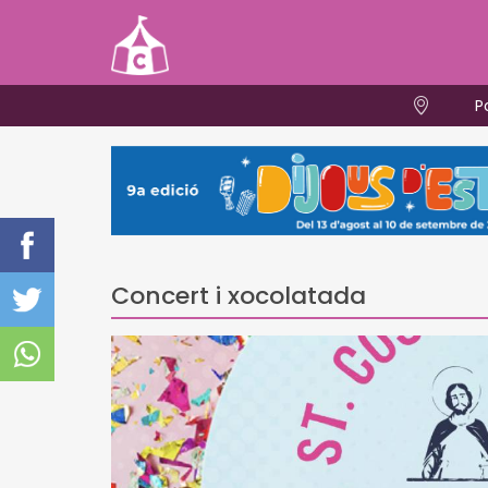
P
Concert i xocolatada