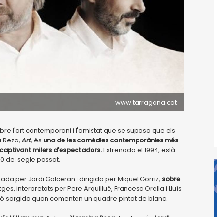
www.tarragona.cat
re l'art contemporani i l'amistat que se suposa que els
a Reza,
Art
, és
una de les comèdies contemporànies més
 captivant milers d'espectadors.
Estrenada el 1994, està
0 del segle passat.
tada per Jordi Galceran i dirigida per Miquel Gorriz,
sobre
es, interpretats per Pere Arquillué, Francesc Orella i Lluís
sió sorgida quan comenten un quadre pintat de blanc.