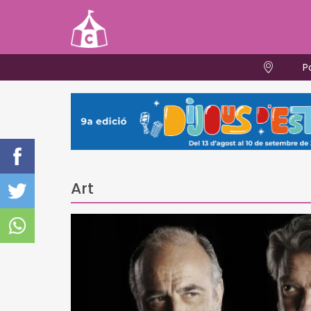
P
Art