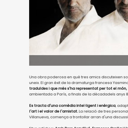
Una obra poderosa en què tres amics discuteixen sob
uneix. El gran èxit de la dramaturga francesa Yasmin
traduïdes i que més s'ha representat per tot el món,
ambientada a París, a finals de la dècadadels anys 8
Es tracta d'una comèdia intel·ligent i enèrgica
, adap
l'art i el valor de l'amistat.
La relació de tres personatg
Villanueva, comença a trontollar arran d'una discus