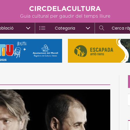
CIRCDELACULTURA
Guia cultural per gaudir del temps lliure
oblació
Categoria
Cerca rà