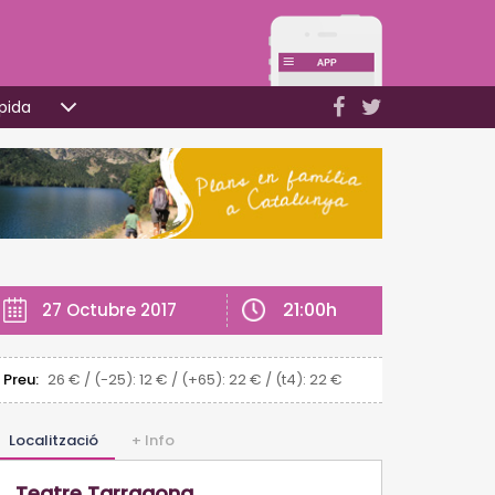
pida
21:00h
27 Octubre 2017
Preu:
26 € / (-25): 12 € / (+65): 22 € / (t4): 22 €
Localització
+ Info
Teatre Tarragona