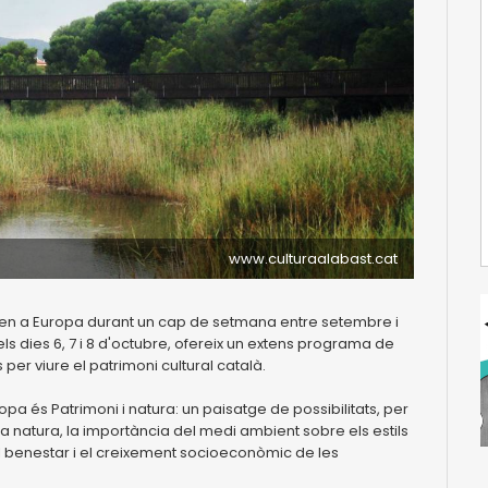
www.culturaalabast.cat
ren a Europa durant un cap de setmana entre setembre i
ls dies 6, 7 i 8 d'octubre, ofereix un extens programa de
 per viure el patrimoni cultural català.
pa és Patrimoni i natura: un paisatge de possibilitats, per
la natura, la importància del medi ambient sobre els estils
el benestar i el creixement socioeconòmic de les