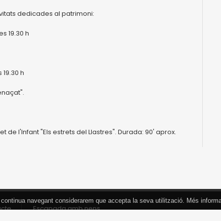
vitats dedicades al patrimoni:
es 19.30 h
 19.30 h
enaçat".
t de l'Infant "Els estrets del Llastres". Durada: 90' aprox.
 Si continua navegant considerarem que accepta la seva utilització. Més inform
acte
Escapada amb nens