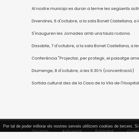
Al nostre municipi es duran a terme les següents acti
Divendres, 6 d'octubre, a la sala Bonet Castellana, a l
S'inauguren les Jornades amb una taula rodona.
Dissabte, 7 d'octubre, a la sala Bonet Castellana, a les
Conferència "Projectar, per protegir, el paisatge am
Diumenge, 8 d'octubre, a les 9.30 h (concentració)
Sortida cultural des de la Casa de la Vila de l'Hospitale
Per tal de poder millorar els nostres serveis utilitzem cookies de tercers.
Tancar
Qui som
Avís legal
Publicitat
Cont