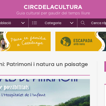
CIRCDELACULTURA
Guia cultural per gaudir del temps lliure
oblació
Categoria
Cerca rà
i: Patrimoni i natura un paisatge