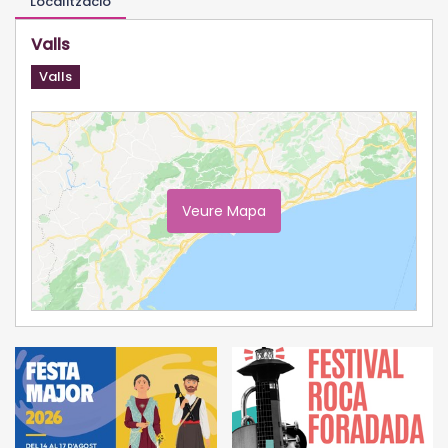
Localització
Valls
Valls
Veure Mapa
Ampliar Mapa