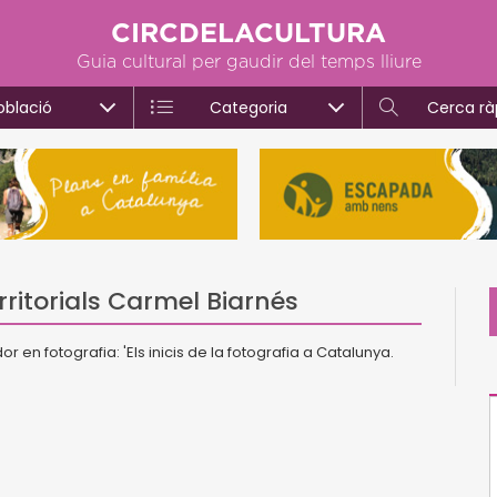
CIRCDELACULTURA
Guia cultural per gaudir del temps lliure
oblació
Categoria
Cerca rà
rritorials Carmel Biarnés
r en fotografia: 'Els inicis de la fotografia a Catalunya.