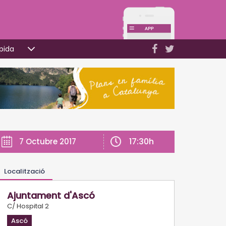
pida
17:30h
7 Octubre 2017
Localització
Ajuntament d'Ascó
C/ Hospital 2
Ascó