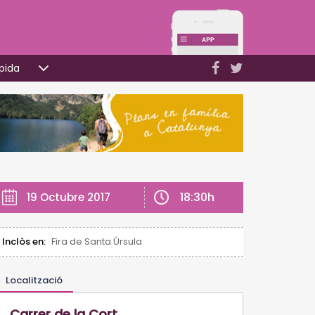
pida
18:30h
19 Octubre 2017
Inclòs en:
Fira de Santa Úrsula
Localització
Carrer de la Cort