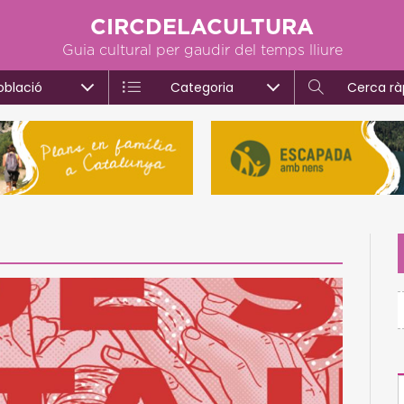
CIRCDELACULTURA
Guia cultural per gaudir del temps lliure
oblació
Categoria
Cerca rà