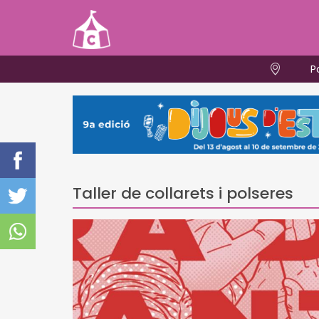
P
Taller de collarets i polseres