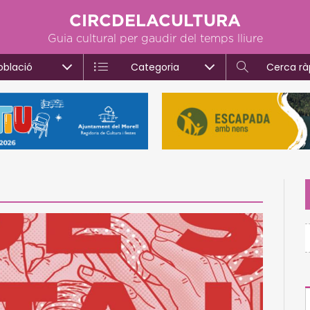
CIRCDELACULTURA
Guia cultural per gaudir del temps lliure
oblació
Categoria
Cerca rà