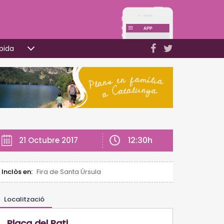
pida
12:30h
21 Octubre 2017
Inclòs en:
Fira de Santa Úrsula
Localització
Plaça del Pati