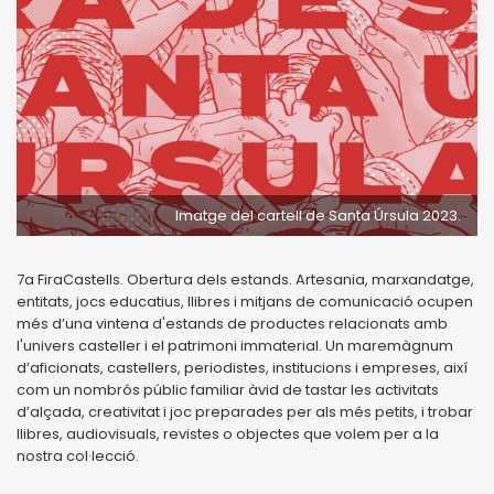
Imatge del cartell de Santa Úrsula 2023.
7a FiraCastells. Obertura dels estands. Artesania, marxandatge,
entitats, jocs educatius, llibres i mitjans de comunicació ocupen
més d’una vintena d'estands de productes relacionats amb
l'univers casteller i el patrimoni immaterial. Un maremàgnum
d’aficionats, castellers, periodistes, institucions i empreses, així
com un nombrós públic familiar àvid de tastar les activitats
d’alçada, creativitat i joc preparades per als més petits, i trobar
llibres, audiovisuals, revistes o objectes que volem per a la
nostra col·lecció.