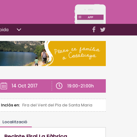
pida
14 Oct 2017
19:00-21:00h
Inclòs en:
Fira del Vent del Pla de Santa Maria
Localització
Recinte Firal La Fàbrica