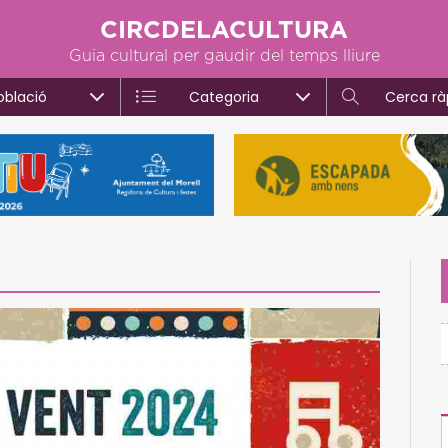
CIRCDELACULTURA
Guia cultural per gaudir del temps lliure
oblació
Categoria
Cerca rà