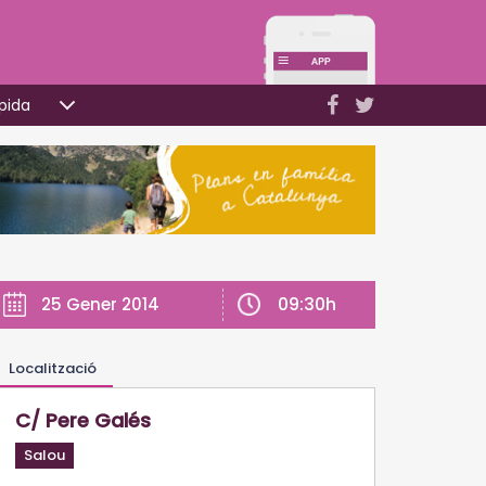
pida
09:30h
25 Gener 2014
Localització
C/ Pere Galés
Salou