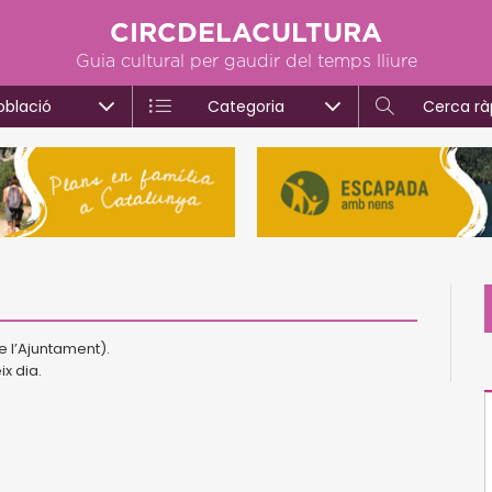
CIRCDELACULTURA
Guia cultural per gaudir del temps lliure
oblació
Categoria
Cerca rà
e l’Ajuntament).
ix dia.