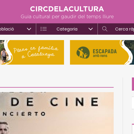
CIRCDELACULTURA
Guia cultural per gaudir del temps lliure
oblació
Categoria
Cerca rà