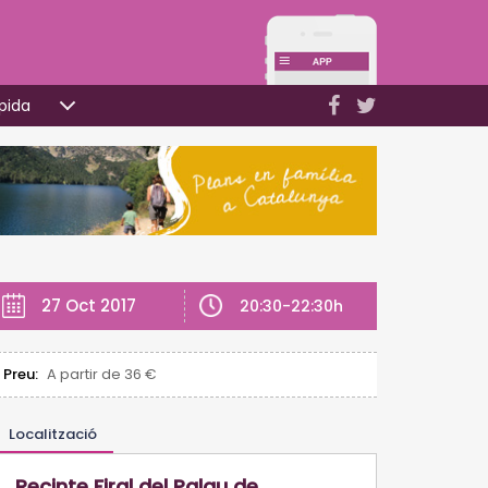
pida
27 Oct 2017
20:30-22:30h
Preu:
A partir de 36 €
Localització
Recinte Firal del Palau de