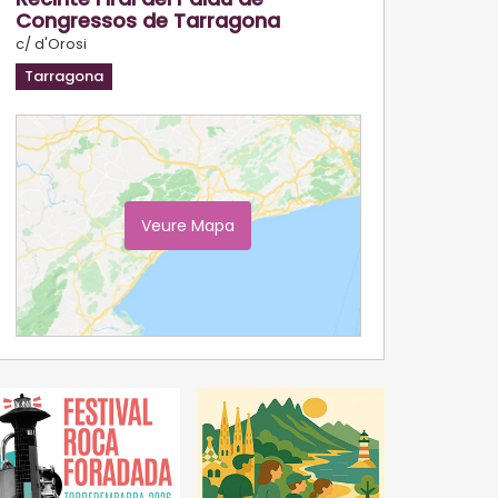
Congressos de Tarragona
c/ d'Orosi
Tarragona
Veure Mapa
Ampliar Mapa