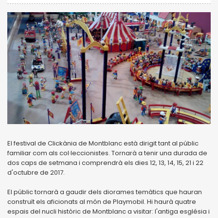
El festival de Clickània de Montblanc està dirigit tant al públic
familiar com als col·leccionistes. Tornarà a tenir una durada de
dos caps de setmana i comprendrà els dies 12, 13, 14, 15, 21 i 22
d'octubre de 2017.
El públic tornarà a gaudir dels diorames temàtics que hauran
construït els aficionats al món de Playmobil. Hi haurà quatre
espais del nucli històric de Montblanc a visitar: l'antiga església i