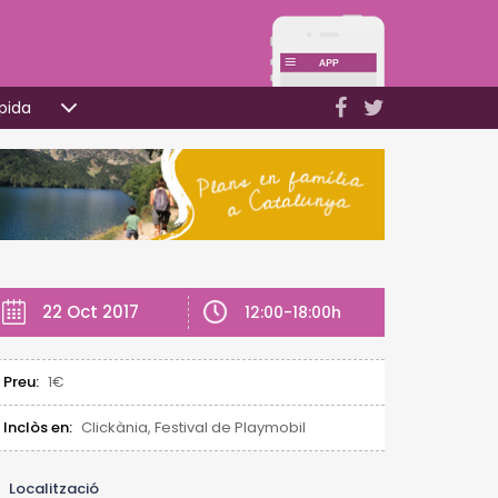
pida
22 Oct 2017
12:00-18:00h
Preu:
1€
Inclòs en:
Clickània, Festival de Playmobil
Localització