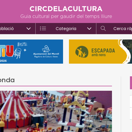
CIRCDELACULTURA
Guia cultural per gaudir del temps lliure
oblació
Categoria
Cerca rà
ronda