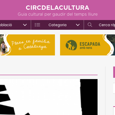
CIRCDELACULTURA
Guia cultural per gaudir del temps lliure
oblació
Categoria
Cerca rà