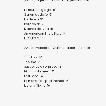
20:00h Projecció 1 Curtmetratges de Ficció
Le soutien-gorge 15′
3 gramos de fe 15′
Epidemia 9′
Para volar 7′
Madres de Luna 15′
An American Short Story 14′
M.A.M.O.N 5′
22:00h Projecció 2 Curtmetratges de Ficció
The App 15′
The Kiss 7′
Suspenso o sorpresa 13′
Ni una sola linea 17′
Lost Fece 14′
Le monde de petit monde 15′
Mujer y filipina 16′