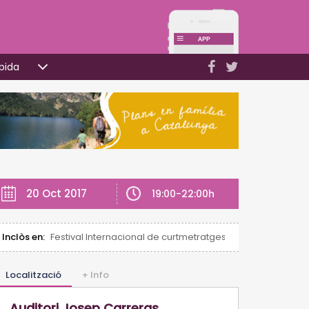
pida
20 Oct 2017
19:00-22:00h
Inclòs en:
Festival Internacional de curtmetratges
Localització
+ Info
Auditori Josep Carreras