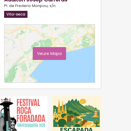
Pl. de Frederic Monpou, s/n
Vila-seca
Veure Mapa
Ampliar Mapa