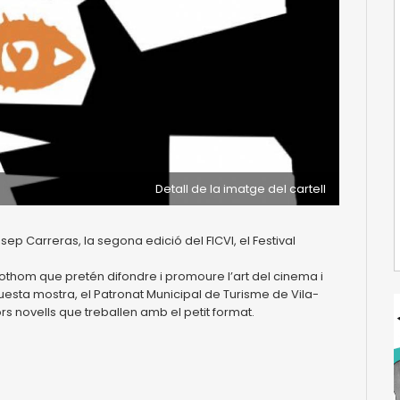
Detall de la imatge del cartell
osep Carreras, la segona edició del FICVI, el Festival
a tothom que pretén difondre i promoure l’art del cinema i
questa mostra, el Patronat Municipal de Turisme de Vila-
ors novells que treballen amb el petit format.