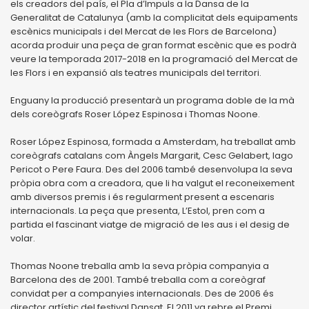
els creadors del país, el Pla d’Impuls a la Dansa de la
Generalitat de Catalunya (amb la complicitat dels equipaments
escènics municipals i del Mercat de les Flors de Barcelona)
acorda produir una peça de gran format escènic que es podrà
veure la temporada 2017-2018 en la programació del Mercat de
les Flors i en expansió als teatres municipals del territori.
Enguany la producció presentarà un programa doble de la mà
dels coreògrafs Roser López Espinosa i Thomas Noone.
Roser López Espinosa, formada a Amsterdam, ha treballat amb
coreògrafs catalans com Àngels Margarit, Cesc Gelabert, Iago
Pericot o Pere Faura. Des del 2006 també desenvolupa la seva
pròpia obra com a creadora, que li ha valgut el reconeixement
amb diversos premis i és regularment present a escenaris
internacionals. La peça que presenta, L’Estol, pren com a
partida el fascinant viatge de migració de les aus i el desig de
volar.
Thomas Noone treballa amb la seva pròpia companyia a
Barcelona des de 2001. També treballa com a coreògraf
convidat per a companyies internacionals. Des de 2006 és
director artístic del festival Dansat. El 2011 va rebre el Premi