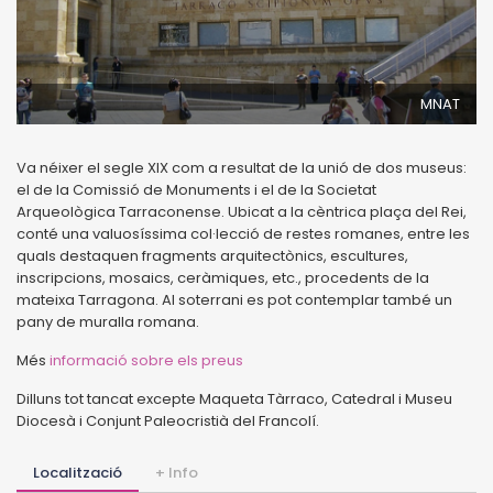
MNAT
Va néixer el segle XIX com a resultat de la unió de dos museus:
el de la Comissió de Monuments i el de la Societat
Arqueològica Tarraconense. Ubicat a la cèntrica plaça del Rei,
conté una valuosíssima col·lecció de restes romanes, entre les
quals destaquen fragments arquitectònics, escultures,
inscripcions, mosaics, ceràmiques, etc., procedents de la
mateixa Tarragona. Al soterrani es pot contemplar també un
pany de muralla romana.
Més
informació sobre els preus
Dilluns tot tancat excepte Maqueta Tàrraco, Catedral i Museu
Diocesà i Conjunt Paleocristià del Francolí.
Localització
+ Info