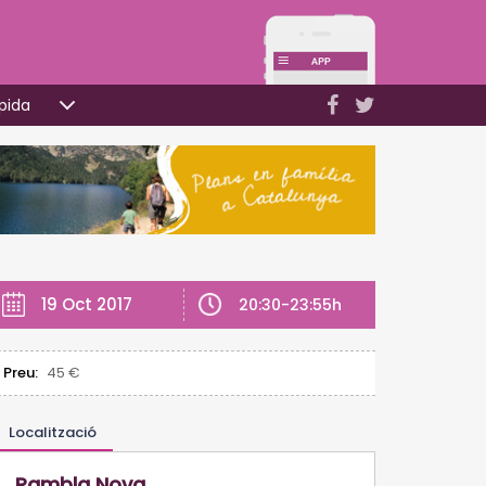
pida
19 Oct 2017
20:30-23:55h
Preu:
45 €
Localització
Rambla Nova