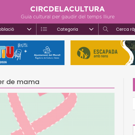
CIRCDELACULTURA
Guia cultural per gaudir del temps lliure
oblació
Categoria
Cerca rà
ncer de mama