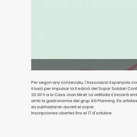
Per segon any consecutiu, l'Associació Espanyola co
il·lusió per impulsar la II edició del Sopar Solidari C
20.30 h a la Casa Joan Miret. La vetllada s'iniciarà a
amb la gastronomia del grup AG Planning. Els artist
es subhastaran durant el sopar.
Inscripciones obertes fins el 17 d'octubre.