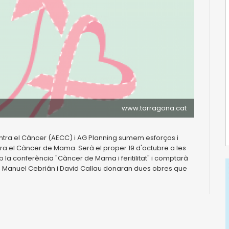
www.tarragona.cat
ntra el Càncer (AECC) i AG Planning sumem esforços i
ontra el Càncer de Mama. Serà el proper 19 d'octubre a les
mb la conferència "Càncer de Mama i feritilitat" i comptarà
es Manuel Cebrián i David Callau donaran dues obres que