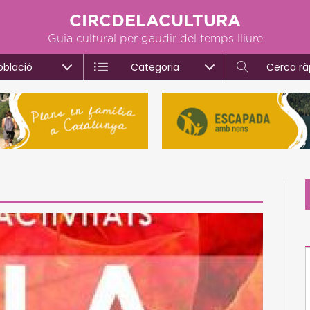
CIRCDELACULTURA
Guia cultural per gaudir del temps lliure
oblació
Categoria
Cerca rà