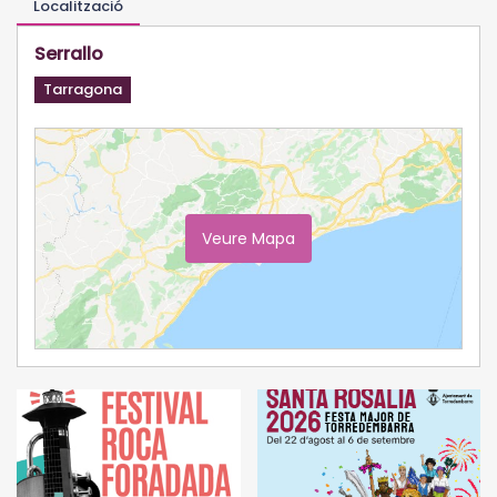
Localització
Serrallo
Tarragona
Veure Mapa
Ampliar Mapa