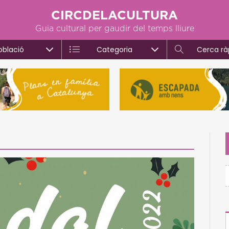
CIRCDELACULTURA
Guia cultural per gaudir del temps lliure
oblació
Categoria
Cerca rà