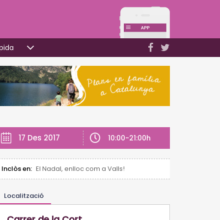
pida
17 Des 2017
10:00-21:00h
Inclòs en:
El Nadal, enlloc com a Valls!
Localització
Carrer de la Cort