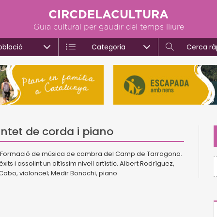
CIRCDELACULTURA
Guia cultural per gaudir del temps lliure
oblació
Categoria
Cerca rà
ntet de corda i piano
o. Formació de música de cambra del Camp de Tarragona.
s i assolint un altíssim nivell artístic. Albert Rodríguez,
co Cobo, violoncel; Medir Bonachi, piano