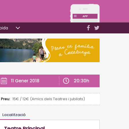
pida
20:30h
11 Gener 2018
Preu:
15€ / 12€ (Amics dels Teatres i jubilats)
Localització
Teatre Principal