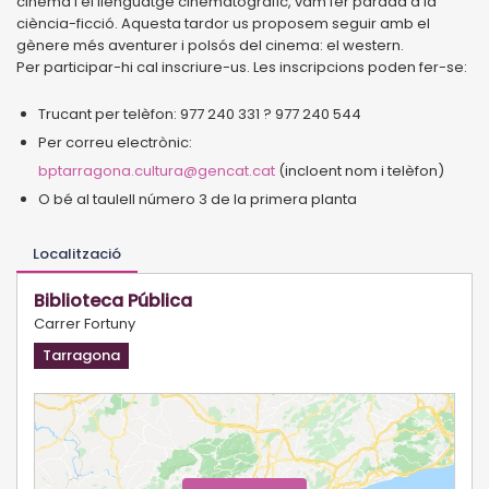
cinema i el llenguatge cinematogràfic, vam fer parada a la
ciència-ficció. Aquesta tardor us proposem seguir amb el
gènere més aventurer i polsós del cinema: el western.
Per participar-hi cal inscriure-us. Les inscripcions poden fer-se:
Trucant per telèfon: 977 240 331 ? 977 240 544
Per correu electrònic:
bptarragona.cultura@gencat.cat
(incloent nom i telèfon)
O bé al taulell número 3 de la primera planta
Localització
Biblioteca Pública
Carrer Fortuny
Tarragona