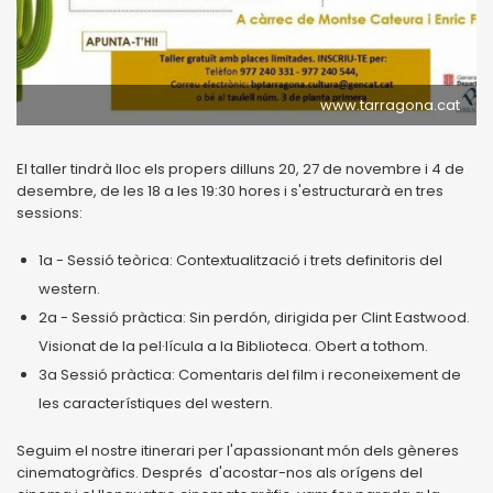
www.tarragona.cat
El taller tindrà lloc els propers dilluns 20, 27 de novembre i 4 de
desembre, de les 18 a les 19:30 hores i s'estructurarà en tres
sessions:
1a - Sessió teòrica: Contextualització i trets definitoris del
western.
2a - Sessió pràctica: Sin perdón, dirigida per Clint Eastwood.
Visionat de la pel·lícula a la Biblioteca. Obert a tothom.
3a Sessió pràctica: Comentaris del film i reconeixement de
les característiques del western.
Seguim el nostre itinerari per l'apassionant món dels gèneres
cinematogràfics. Després d'acostar-nos als orígens del