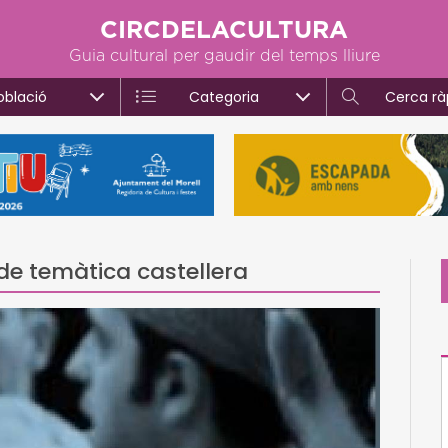
CIRCDELACULTURA
Guia cultural per gaudir del temps lliure
oblació
Categoria
Cerca rà
de temàtica castellera