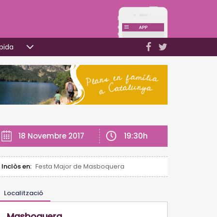
pida
19:30h
18 Novembre 2017
Inclòs en:
Festa Major de Masboquera
Localització
Masboquera