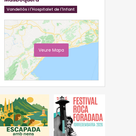
Vandellòs i l'Hospitalet de l'Infant
Veure Mapa
Ampliar Mapa