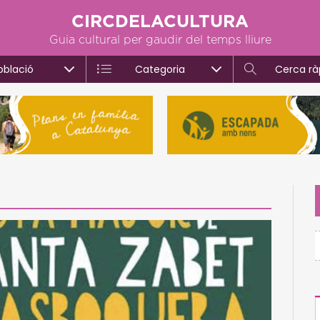
CIRCDELACULTURA
Guia cultural per gaudir del temps lliure
oblació
Categoria
Cerca rà