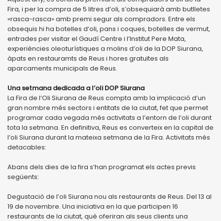
Fira, i per la compra de 5 litres d’oli, s’obsequiarà amb butlletes
«rasca-rasca» amb premi segur als compradors. Entre els
obsequis hi ha botelles d’oli, pans i coques, botelles de vermut,
entrades per visitar el Gaudí Centre i l’Institut Pere Mata,
experiències oleoturístiques a molins d’oli de la DOP Siurana,
àpats en restauramts de Reus i hores gratuïtes als
aparcaments municipals de Reus.
Una setmana dedicada a l’oli DOP Siurana
La Fira de l’Oli Siurana de Reus compta amb la implicació d’un
gran nombre més sectors i entitats de la ciutat, fet que permet
programar cada vegada més activitats a l’entorn de l’oli durant
tota la setmana. En definitiva, Reus es converteix en la capital de
l’oli Siurana durant la mateixa setmana de la Fira. Activitats més
detacables:
Abans dels dies de la fira s’han programat els actes previs
següents:
Degustació de l’oli Siurana nou als restaurants de Reus. Del 13 al
19 de novembre. Una iniciativa en la que participen 16
restaurants de la ciutat, què oferiran als seus clients una