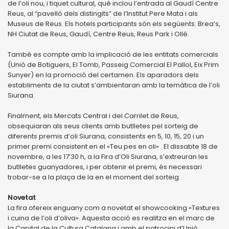
de l’oli nou, i tiquet cultural, què inclou l’entrada al Gaudí Centre
Reus, al “pavelló dels distingits” de l’Institut Pere Mata i als
Museus de Reus. Els hotels participants són els següents: Brea’s,
NH Ciutat de Reus, Gaudí, Centre Reus, Reus Park i Ollé.
També es compte amb la implicació de les entitats comercials
(Unió de Botiguers, El Tomb, Passeig Comercial El Pallol, Eix Prim
Sunyer) en la promoció del certamen. Els aparadors dels
establiments de la ciutat s’ambientaran amb la temàtica de l’oli
Siurana.
Finalment, els Mercats Central i del Carrilet de Reus,
obsequiaran als seus clients amb butlletes pel sorteig de
diferents premis d’oli Siurana, consistents en 5, 10, 15, 20 i un
primer premi consistent en el «Teu pes en oli» . El dissabte 18 de
novembre, a les 17’30 h, a la Fira d’Oli Siurana, s’extreuran les
butlletes guanyadores, i per obtenir el premi, és necessari
trobar-se a la plaça de la en el moment del sorteig.
Novetat
La fira ofereix enguany com a novetat el showcooking «Textures
i cuina de l’oli d’oliva». Aquesta acció es realitza en el marc de
la Capital de la Cultura Catalana i amb el patrocini d’Unió