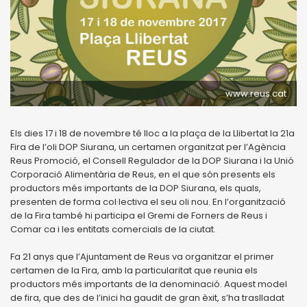
www.reus.cat
Els dies 17 i 18 de novembre té lloc a la plaça de la Llibertat la 21a
Fira de l’oli DOP Siurana, un certamen organitzat per l’Agència
Reus Promoció, el Consell Regulador de la DOP Siurana i la Unió
Corporació Alimentària de Reus, en el que són presents els
productors més importants de la DOP Siurana, els quals,
presenten de forma col·lectiva el seu oli nou. En l’organització
de la Fira també hi participa el Gremi de Forners de Reus i
Comar ca i les entitats comercials de la ciutat.
Fa 21 anys que l’Ajuntament de Reus va organitzar el primer
certamen de la Fira, amb la particularitat que reunia els
productors més importants de la denominació. Aquest model
de fira, que des de l’inici ha gaudit de gran èxit, s’ha traslladat