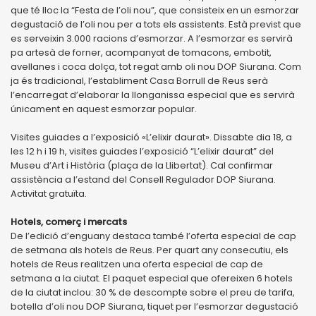
que té lloc la “Festa de l’oli nou”, que consisteix en un esmorzar
degustació de l’oli nou per a tots els assistents. Està previst que
es serveixin 3.000 racions d’esmorzar. A l’esmorzar es servirà
pa artesà de forner, acompanyat de tomacons, embotit,
avellanes i coca dolça, tot regat amb oli nou DOP Siurana. Com
ja és tradicional, l’establiment Casa Borrull de Reus serà
l’encarregat d’elaborar la llonganissa especial que es servirà
únicament en aquest esmorzar popular.
Visites guiades a l’exposició «L’elixir daurat». Dissabte dia 18, a
les 12 h i 19 h, visites guiades l’exposició “L’elixir daurat” del
Museu d’Art i Història (plaça de la Llibertat). Cal confirmar
assistència a l’estand del Consell Regulador DOP Siurana.
Activitat gratuïta.
Hotels, comerç i mercats
De l’edició d’enguany destaca també l’oferta especial de cap
de setmana als hotels de Reus. Per quart any consecutiu, els
hotels de Reus realitzen una oferta especial de cap de
setmana a la ciutat. El paquet especial que ofereixen 6 hotels
de la ciutat inclou: 30 % de descompte sobre el preu de tarifa,
botella d’oli nou DOP Siurana, tiquet per l’esmorzar degustació