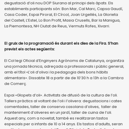
degustació d’oli nou DOP Siurana al principi dels àpats. Els
establiments participants són: Bon Mar, Cal Marc, Capsa Gaudí,
Casa Coder, Espai Piroral, El Círcol, Joan Urgellés, La Glorieta
del Castell, L’Estel, Lo Bon Profit, Masia Crusells, Bar la Manigua,
La Piemontesa, NH Ciutat de Reus, Vermuts Rofes, Xivarri.
El gruix de la programació és durant els dies de la Fira. S’han
previst els actes següents:
El Col·legi Oficial d’Enginyers Agrònoms de Catalunya, organitza
una jornada tècnica, adreçada a professionals i públic general,
amb el títol «L’oli d’oliva i la pedagogia dels bons hàbits
alimentaris». Dissabte 18 a partir de de 10’30 h a 13h a la Cambra
de Comerç.
Espai «Glopets d’oli». Activitats de difusió de la cultura de l’oli.
Tallers pràctics al voltant de l’oli i l’olivera: degustacions i cates
comentades, taller de conserva casolana d’olives, taller de
manteniment d’oliveres en un jardí, taller de cuina de l’oli.
Aquest any, com a novetat, també es realitzaran tastos
especials per a infants de 10 a 14 anys. Els tastos d’adults, seran