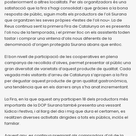
posteriorment a altres localitats. Per als organitzadors és una
satisfacció que la fira s’hagi consolidat i que gràcies a la bona
resposta de públic, siguin molts els productors de l’oli Siurana
que organitzen les seves pròpies «festes de l’oli nou». La de
Reus continua sent la primera Fira de Catalunya on es presenta
l’oli nou de la temporada, i el primer lloc on els assistents toden
tastar i comprar una vintena d’olis nous diferents de la
denominació d’origen protegida Siurana abans que enlloc.
El bon nivell de participació de les cooperatives en plena
campanya de recollida d’olives, permet presentar al públic una
gran diversitat de varietats d’aquest producte de qualitat. Cada
vegada més visitants d’arreu de Catalunya s’apropen a la Fira
per degustar aquest producte de gran qualitat gastronòmica,
una tendència que en els darrers anys s’ha anat incrementant.
La Fira, en la que aquest any participen 18 dels productors més
importants de la DOP Siurana també presenta una vessant
lúdica i festiva, i al llarg del dia i mig que dura el certamen, es
realitzen diverses activitats dirigides a tots els públics, inclós el
familiar.
Aquest any, es continua premiant als compradors d’oli de la