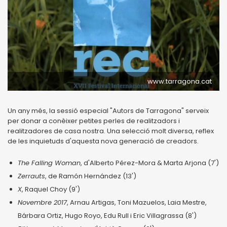
www.tarragona.cat
Un any més, la sessió especial "Autors de Tarragona" serveix
per donar a conèixer petites perles de realitzadors i
realitzadores de casa nostra. Una selecció molt diversa, reflex
de les inquietuds d'aquesta nova generació de creadors.
The Falling Woman
, d'Alberto Pérez-Mora & Marta Arjona (7')
Zerrauts
, de Ramón Hernández (13')
X
, Raquel Choy (9')
Novembre 2017
, Arnau Artigas, Toni Mazuelos, Laia Mestre,
Bárbara Ortiz, Hugo Royo, Edu Rull i Eric Villagrassa (8')