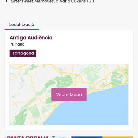
Bittersweet Memories
, d'Adrià Guxens (6')
Localització
Antiga Audiència
Pl. Pallol
Tarragona
Veure Mapa
Ampliar Mapa