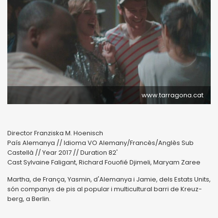
www.tarragona.cat
Director Franziska M. Hoenisch
País Alemanya // Idioma VO Alemany/Francès/Anglès Sub
Castellà // Year 2017 // Duration 82'
Cast Sylvaine Faligant, Richard Fouofié Djimeli, Maryam Zaree
Martha, de França, Yas­min, d'Ale­ma­nya i Jamie, dels Estats Units,
són com­panys de pis al popu­lar i mul­ti­cul­tu­ral barri de Kreuz­
berg, a Ber­lin.