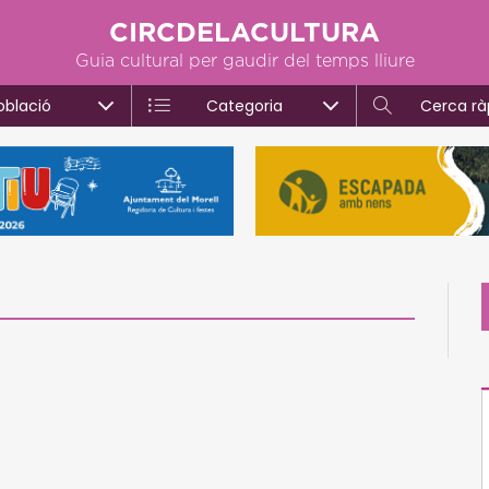
CIRCDELACULTURA
Guia cultural per gaudir del temps lliure
oblació
Categoria
Cerca rà