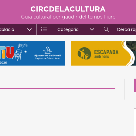
CIRCDELACULTURA
Guia cultural per gaudir del temps lliure
oblació
Categoria
Cerca rà