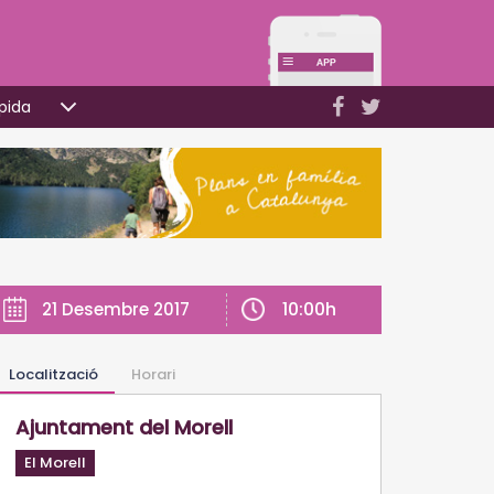
pida
10:00h
21 Desembre 2017
Localització
Horari
Ajuntament del Morell
El Morell