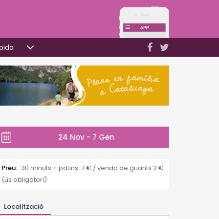
pida
24 Nov - 7 Gen
Preu:
30 minuts + patins: 7 € / venda de guants 2 €
(ús obligatori)
Localització