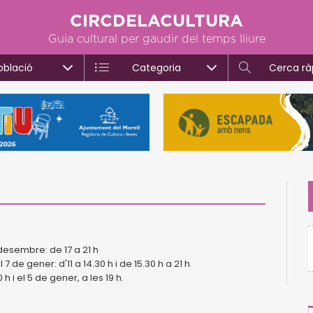
CIRCDELACULTURA
Guia cultural per gaudir del temps lliure
oblació
Categoria
Cerca rà
desembre: de 17 a 21 h
 de gener: d'11 a 14.30 h i de 15.30 h a 21 h
h i el 5 de gener, a les 19 h.