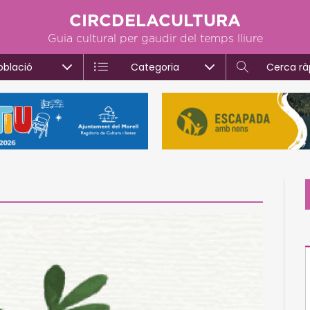
CIRCDELACULTURA
Guia cultural per gaudir del temps lliure
oblació
Categoria
Cerca rà