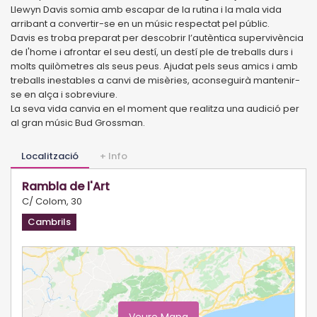
Llewyn Davis somia amb escapar de la rutina i la mala vida
arribant a convertir-se en un músic respectat pel públic.
Davis es troba preparat per descobrir l’autèntica supervivència
de l'home i afrontar el seu destí, un destí ple de treballs durs i
molts quilòmetres als seus peus. Ajudat pels seus amics i amb
treballs inestables a canvi de misèries, aconseguirà mantenir-
se en alça i sobreviure.
La seva vida canvia en el moment que realitza una audició per
al gran músic Bud Grossman.
Localització
+ Info
Rambla de l'Art
C/ Colom, 30
Cambrils
Veure Mapa