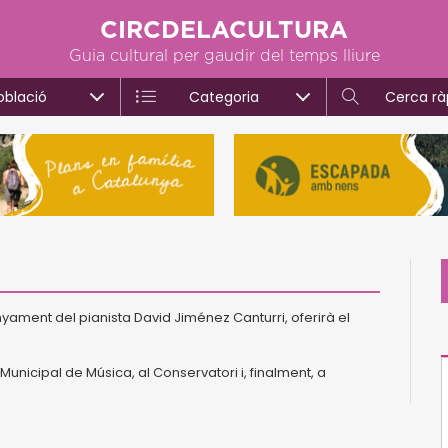
CIRCDELACULTURA
Guia cultural per gaudir del temps lliure
oblació
Categoria
Cerca rà
nyament del pianista David Jiménez Canturri, oferirà el
Municipal de Música, al Conservatori i, finalment, a