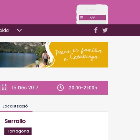
pida
15 Des 2017
20:00-21:00h
Localització
Serrallo
Tarragona