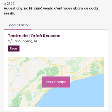
a 21.00h
Aquest any, no hi haurà venda d'entrades abans de cada
sessió.
Localització
Teatre de l'Orfeó Reusenc
C/ Sant Llorenç, 14
Reus
Veure Mapa
Ampliar Mapa