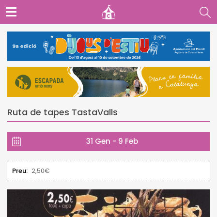
Ruta de tapes TastaValls
31 Gen - 9 Feb
Preu:
2,50€