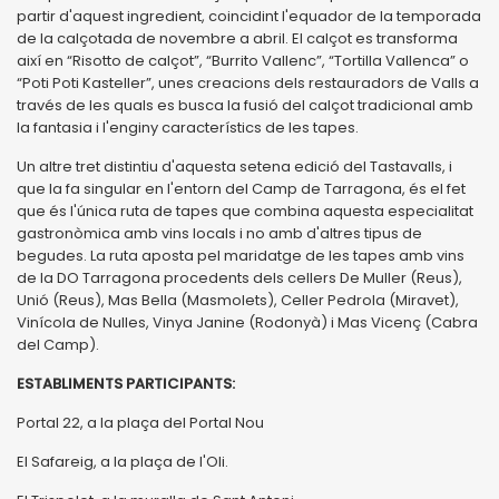
partir d'aquest ingredient, coincidint l'equador de la temporada
de la calçotada de novembre a abril. El calçot es transforma
així en “Risotto de calçot”, “Burrito Vallenc”, “Tortilla Vallenca” o
“Poti Poti Kasteller”, unes creacions dels restauradors de Valls a
través de les quals es busca la fusió del calçot tradicional amb
la fantasia i l'enginy característics de les tapes.
Un altre tret distintiu d'aquesta setena edició del Tastavalls, i
que la fa singular en l'entorn del Camp de Tarragona, és el fet
que és l'única ruta de tapes que combina aquesta especialitat
gastronòmica amb vins locals i no amb d'altres tipus de
begudes. La ruta aposta pel maridatge de les tapes amb vins
de la DO Tarragona procedents dels cellers De Muller (Reus),
Unió (Reus), Mas Bella (Masmolets), Celler Pedrola (Miravet),
Vinícola de Nulles, Vinya Janine (Rodonyà) i Mas Vicenç (Cabra
del Camp).
ESTABLIMENTS PARTICIPANTS:
Portal 22, a la plaça del Portal Nou
El Safareig, a la plaça de l'Oli.