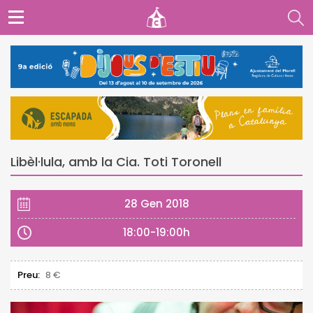
Libèl·lula, amb la Cia. Toti Toronell
28 Gen 2018
18:00-19:00h
Preu:
8 €