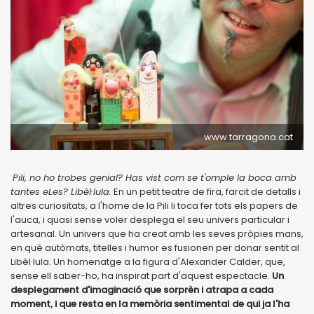
www.tarragona.cat
Pili, no ho trobes genial? Has vist com se t'omple la boca amb
tantes eLes? Libèl·lula.
En un petit teatre de fira, farcit de detalls i
altres curiositats, a l'home de la Pili li toca fer tots els papers de
l'auca, i quasi sense voler desplega el seu univers particular i
artesanal. Un univers que ha creat amb les seves pròpies mans,
en què autòmats, titelles i humor es fusionen per donar sentit al
Libèl·lula. Un homenatge a la figura d'Alexander Calder, que,
sense ell saber-ho, ha inspirat part d'aquest espectacle.
Un
desplegament d'imaginació que sorprèn i atrapa a cada
moment, i que resta en la memòria sentimental de qui ja l'ha