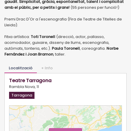
gaudit. Simplicitat, gràcia, espontaneïtat, talent i complicitat
amb el públic, per a petits i grans!
(55 persones per funció!)
Premi Drac D'Or a l'escenografia (Fira de Teatre de Titelles de
Lleida).
Fitxa artística:
Toti Toronell
(direcció, actor, pallasso,
acomodador, guixaire, disseny de llums, escenografia,
autòmats, tonteria, etc.).
Paula Toronell
, coreografia.
Norbe
Fernández i Joan Bramon
, taller.
Localització
+ Info
Teatre Tarragona
Rambla Nova, 11
Tarragona