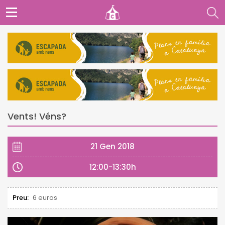
Vents! Véns?
21 Gen 2018
12:00-13:30h
Preu:
6 euros