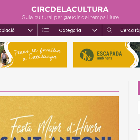
CIRCDELACULTURA
Guia cultural per gaudir del temps lliure
oblació
Categoria
Cerca rà