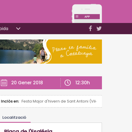
pida
12:30h
20 Gener 2018
Inclòs en:
Festa Major d'hivern de Sant Antoni (Vila-seca)
Localització
Plaça de l'Església