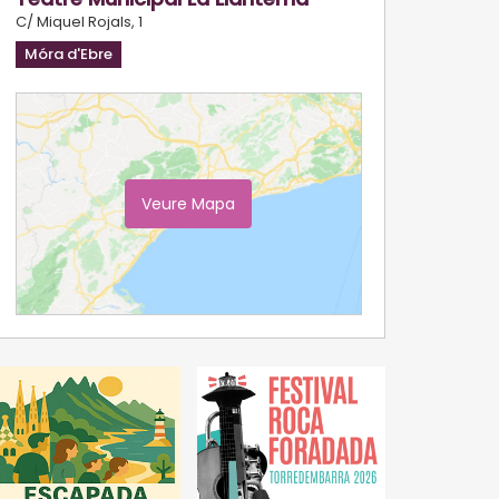
C/ Miquel Rojals, 1
Móra d'Ebre
Veure Mapa
Ampliar Mapa