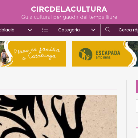
CIRCDELACULTURA
Guia cultural per gaudir del temps lliure
oblació
Categoria
Cerca rà