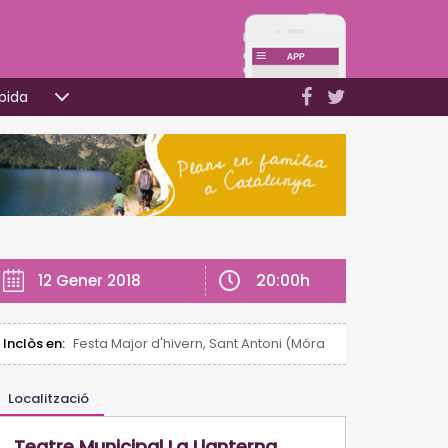
pida
20:00h
12 Gener 2018
Inclòs en:
Festa Major d'hivern, Sant Antoni (Móra d'Ebre)
Localització
Teatre Municipal La Llanterna