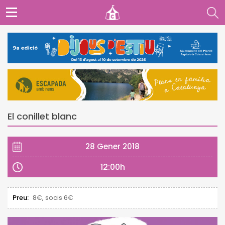
El conillet blanc
28 Gener 2018
12:00h
Preu:
8€, socis 6€