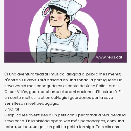
www.reus.cat
És una aventura teatral i musical dirigida al públic més menut,
d'entre 2 i 8 anys. Està basada en una rondalla portuguesa i la
seva versió mes coneguda es el conte de Xose Ballesteros i
Oscar Villán, guardonat amb el premi nacional d'il·lustració. És
un conte molt utilitzat en col·legis i guarderies per la seva
senzillesa i nivell pedagògic.
SINOPSI
S'explica les aventures d'un petit conill per tornar a recuperar la
seva casa. En la història apareixen més personatges, com una
cabra, un bou, un gos, un gall i la petita formiga. Tots ells ens