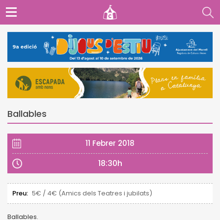
Ballables
11 Febrer 2018
18:30h
Preu:
5€ / 4€ (Amics dels Teatres i jubilats)
Ballables.