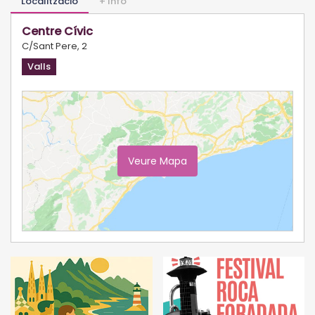
Localització
+ Info
Centre Cívic
C/Sant Pere, 2
Valls
Veure Mapa
Ampliar Mapa