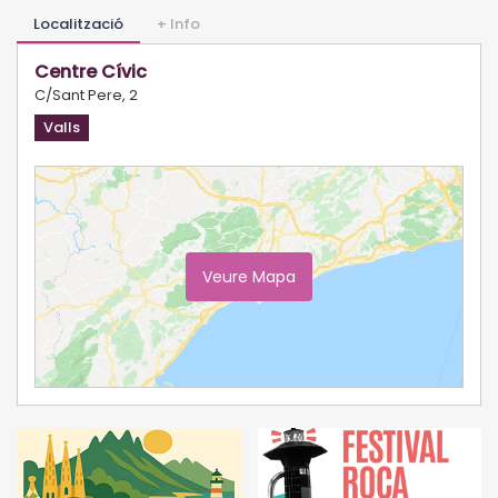
Localització
+ Info
Centre Cívic
C/Sant Pere, 2
Valls
Veure Mapa
Ampliar Mapa