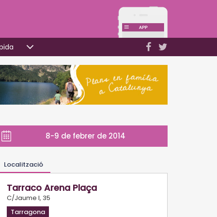
pida
8-9 de febrer de 2014
Localització
Tarraco Arena Plaça
C/Jaume I, 35
Tarragona