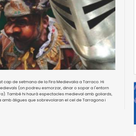
t cap de setmana de la Fira Medievalia a Tarraco. Hi
 medievals (on podreu esmorzar, dinar o sopar a l'entorn
erra). També hi haurà espectacles medieval amb goliards,
ia amb àligues que sobrevolaran el cel de Tarragona i