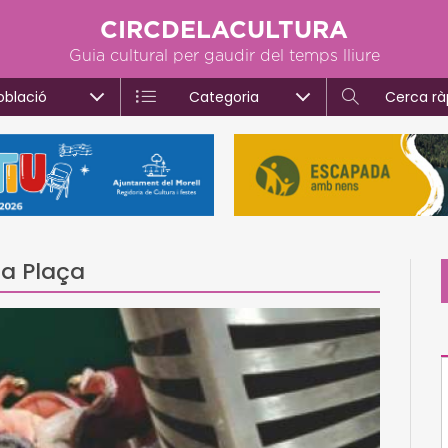
CIRCDELACULTURA
Guia cultural per gaudir del temps lliure
oblació
Categoria
Cerca rà
na Plaça