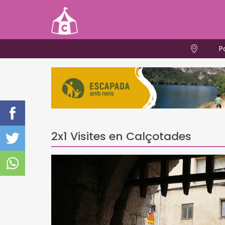
P
2x1 Visites en Calçotades