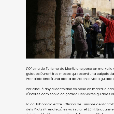
L'Oficina de Turisme de Montblanc posa en marxa la
guiades Durant tres mesos qui reservi una calçotada 
Prenafeta tindrà una oferta de 2x1 en la visita guiada al
Per cinquè any a Montblanc es posa en marxa la ca
d'interès com són la calçotada i les visites guiades al
La col·laboració entre l'Oficina de Turisme de Montbl
dels Prats i Prenafeta) es va iniciar el 2014. Enguan