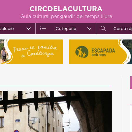
CIRCDELACULTURA
Guia cultural per gaudir del temps lliure
oblació
Categoria
Cerca rà