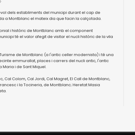
.
evol dels establiments del municipi durant el cap de
ada a Montblanc el mateix dia que facin la calçotada.
monial i històric de Montblanc amb el component
cipi té el valor afegit de visitar el nucli històric de la vila
 Turisme de Montblanc (a l'antic celler modernista) i té una
ecinte emmurallat, places i carrers del nucli antic, l'antic
a Maria i de Sant Miquel.
c, Cal Colom, Cal Jordi, Cal Magret, El Call de Montblanc,
t Francesc i la Tocineria, de Montblanc; Heretat Masia
eta.