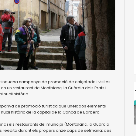
 cinquena campanya de promoció de calçotada i visites
en un restaurant de Montblanc, la Guàrdia dels Prats i
 nucli històric.
mpanya de promoció turística que uneix dos elements
 nucli històric de la capital de la Conca de Barberà.
anc i els restaurants del municipi (Montblanc, la Guàrdia
y es reedita durant els propers onze caps de setmana: des