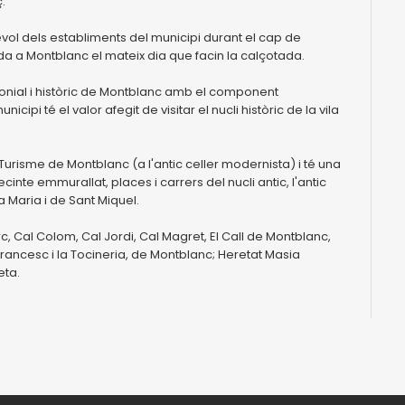
.
evol dels establiments del municipi durant el cap de
ada a Montblanc el mateix dia que facin la calçotada.
monial i històric de Montblanc amb el component
cipi té el valor afegit de visitar el nucli històric de la vila
 Turisme de Montblanc (a l'antic celler modernista) i té una
ecinte emmurallat, places i carrers del nucli antic, l'antic
a Maria i de Sant Miquel.
c, Cal Colom, Cal Jordi, Cal Magret, El Call de Montblanc,
t Francesc i la Tocineria, de Montblanc; Heretat Masia
eta.