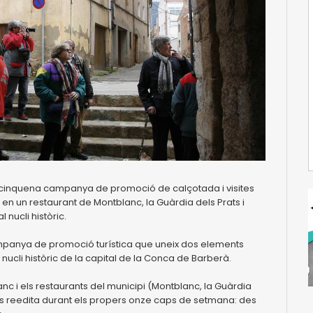
 cinquena campanya de promoció de calçotada i visites
en un restaurant de Montblanc, la Guàrdia dels Prats i
 nucli històric.
mpanya de promoció turística que uneix dos elements
 nucli històric de la capital de la Conca de Barberà.
anc i els restaurants del municipi (Montblanc, la Guàrdia
y es reedita durant els propers onze caps de setmana: des