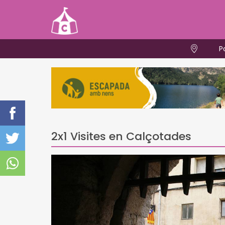
P
2x1 Visites en Calçotades