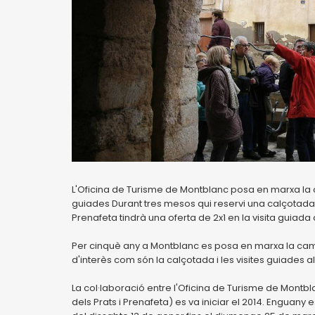
L'Oficina de Turisme de Montblanc posa en marxa la
guiades Durant tres mesos qui reservi una calçotada 
Prenafeta tindrà una oferta de 2x1 en la visita guiada al
Per cinquè any a Montblanc es posa en marxa la ca
d'interès com són la calçotada i les visites guiades al
La col·laboració entre l'Oficina de Turisme de Montbl
dels Prats i Prenafeta) es va iniciar el 2014. Enguan