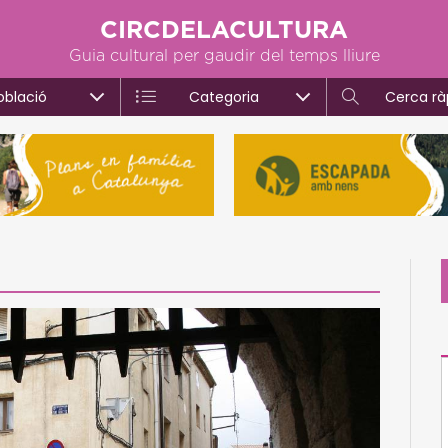
CIRCDELACULTURA
Guia cultural per gaudir del temps lliure
oblació
Categoria
Cerca rà