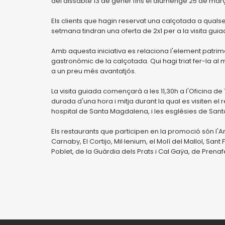
del dissabte 13 de gener fins el diumenge 25 de març
Els clients que hagin reservat una calçotada a quals
setmana tindran una oferta de 2x1 per a la visita gui
Amb aquesta iniciativa es relaciona l'element patri
gastronòmic de la calçotada. Qui hagi triat fer-la al muni
a un preu més avantatjós.
La visita guiada començarà a les 11,30h a l'Oficina de
durada d'una hora i mitja durant la qual es visiten el r
hospital de Santa Magdalena, i les esglésies de Sant
Els restaurants que participen en la promoció són l'Ar
Carnaby, El Cortijo, Mil·lenium, el Molí del Mallol, San
Poblet, de la Guàrdia dels Prats i Cal Gaÿa, de Prenaf