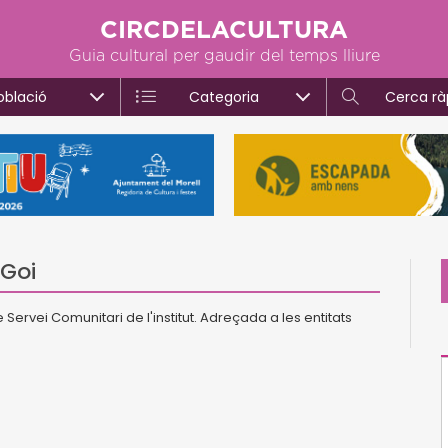
CIRCDELACULTURA
Guia cultural per gaudir del temps lliure
oblació
Categoria
Cerca rà
 Goi
Servei Comunitari de l'institut. Adreçada a les entitats