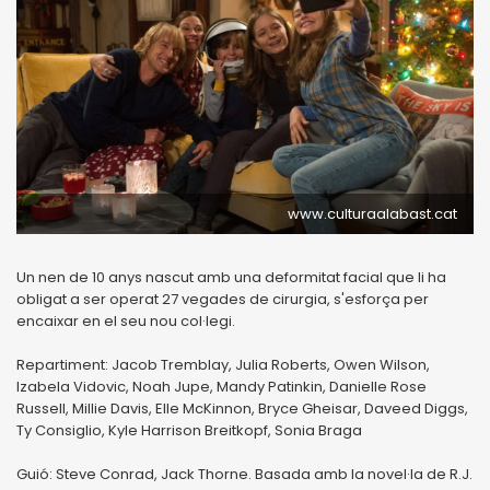
www.culturaalabast.cat
Un nen de 10 anys nascut amb una deformitat facial que li ha
obligat a ser operat 27 vegades de cirurgia, s'esforça per
encaixar en el seu nou col·legi.
Repartiment: Jacob Tremblay, Julia Roberts, Owen Wilson,
Izabela Vidovic, Noah Jupe, Mandy Patinkin, Danielle Rose
Russell, Millie Davis, Elle McKinnon, Bryce Gheisar, Daveed Diggs,
Ty Consiglio, Kyle Harrison Breitkopf, Sonia Braga
Guió: Steve Conrad, Jack Thorne. Basada amb la novel·la de R.J.