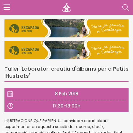
Taller 'Laboratori creatiu d'àlbums per a Petits
Il·lustrats'
8 Feb 2018
17:30-19:00h
L·LUSTRACIONS QUE PARLEN. Us convidem a participar i
experimentar en aquesta sessió de recerca, dibuix,
composició, creació i cultura. Amb l'Armand, il·lustrador. Edat: