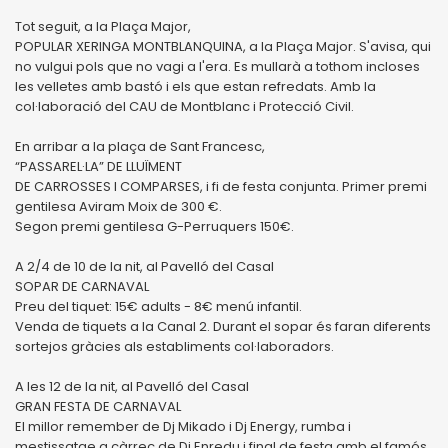
Tot seguit, a la Plaça Major,
POPULAR XERINGA MONTBLANQUINA, a la Plaça Major. S'avisa, qui
no vulgui pols que no vagi a l'era. Es mullarà a tothom incloses
les velletes amb bastó i els que estan refredats. Amb la
col·laboració del CAU de Montblanc i Protecció Civil.
En arribar a la plaça de Sant Francesc,
“PASSAREL·LA” DE LLUÏMENT
DE CARROSSES I COMPARSES, i fi de festa conjunta. Primer premi
gentilesa Aviram Moix de 300 €.
Segon premi gentilesa G-Perruquers 150€.
A 2/4 de 10 de la nit, al Pavelló del Casal
SOPAR DE CARNAVAL
Preu del tiquet: 15€ adults - 8€ menú infantil.
Venda de tiquets a la Canal 2. Durant el sopar és faran diferents
sortejos gràcies als establiments col·laboradors.
A les 12 de la nit, al Pavelló del Casal
GRAN FESTA DE CARNAVAL
El millor remember de Dj Mikado i Dj Energy, rumba i
mestissatge a càrrec de Dj Enredu i final de festa amb el famós